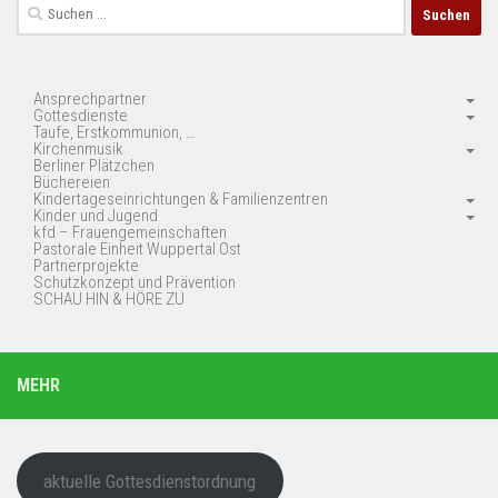
Suchen
nach:
Ansprechpartner
Gottesdienste
Taufe, Erstkommunion, …
Kirchenmusik
Berliner Plätzchen
Büchereien
Kindertageseinrichtungen & Familienzentren
Kinder und Jugend
kfd – Frauengemeinschaften
Pastorale Einheit Wuppertal Ost
Partnerprojekte
Schutzkonzept und Prävention
SCHAU HIN & HÖRE ZU
MEHR
aktuelle Gottesdienstordnung