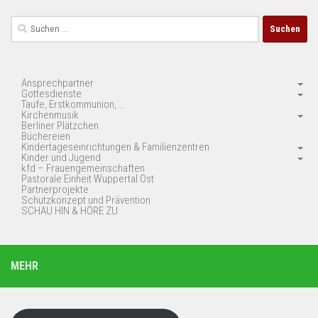
Suchen
nach:
Ansprechpartner
Gottesdienste
Taufe, Erstkommunion, …
Kirchenmusik
Berliner Plätzchen
Büchereien
Kindertageseinrichtungen & Familienzentren
Kinder und Jugend
kfd – Frauengemeinschaften
Pastorale Einheit Wuppertal Ost
Partnerprojekte
Schutzkonzept und Prävention
SCHAU HIN & HÖRE ZU
MEHR