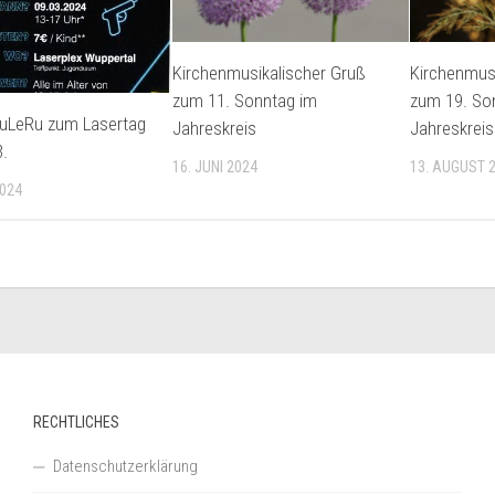
Kirchenmusikalischer Gruß
Kirchenmusi
zum 11. Sonntag im
zum 19. So
JuLeRu zum Lasertag
Jahreskreis
Jahreskreis
.
16. JUNI 2024
13. AUGUST 
2024
RECHTLICHES
Datenschutzerklärung