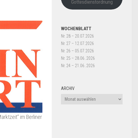
Gottesdienstordnung
WOCHENBLATT
Nr. 28 – 20.07.2026
Nr. 27 – 12.07.2026
Nr. 26 – 05.07.2026
Nr. 25 – 28.06..2026
Nr. 24 – 21.06..2026
ARCHIV
Archiv
arktzeit“ im Berliner