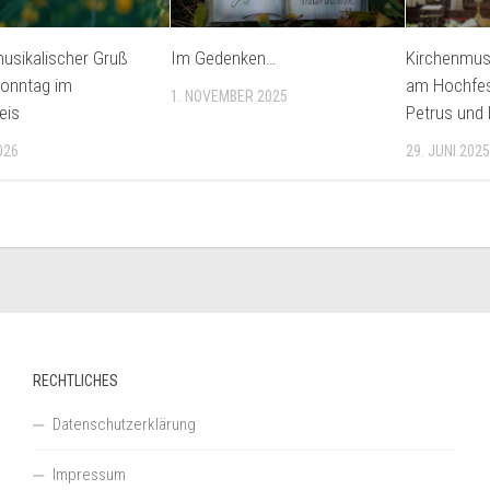
usikalischer Gruß
Im Gedenken…
Kirchenmusi
Sonntag im
am Hochfest
1. NOVEMBER 2025
eis
Petrus und 
026
29. JUNI 2025
RECHTLICHES
Datenschutzerklärung
Impressum