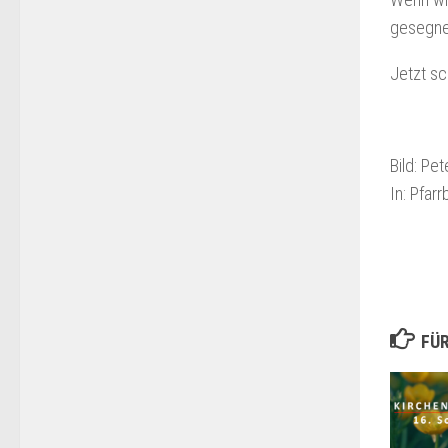
gesegne
Jetzt sc
Bild: P
In: Pfar
FÜR