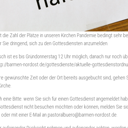
st die Zahl der Plätze in unseren Kirchen Pandemie bedingt sehr b
ir Sie dringend, sich zu den Gottesdiensten anzumelden.
sch ist es bis Gründonnerstag 12 Uhr möglich, danach nur noch üb
ttp://barmen-nordost.de/gottesdienste/aktuelle-gottesdienstordnu
e gewünschte Zeit oder der Ort bereits ausgebucht sind, gehen Si
irche.
 eine Bitte: wenn Sie sich für einen Gottesdienst angemeldet hab
ottesdienst nicht besuchen möchten oder können, melden Sie sich
oder mit einer E-Mail an pastoralbuero@barmen-nordost.de.
 aufeinander Rücksicht nehmen und aufeinander achten, werden wi