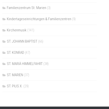
Familienzentrum St. Marien
(3)
Kindertageseinrichtungen & Familienzentren
(9)
Kirchenmusik
(141)
ST. JOHANN BAPTIST
(66)
ST. KONRAD
(47)
ST. MARIÄ HIMMELFAHRT
(38)
ST. MARIEN
(37)
ST. PIUS X.
(29)