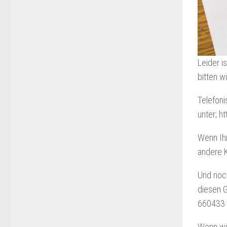
Leider i
bitten w
Telefoni
unter; h
Wenn Ihr
andere K
Und noch
diesen G
660433 
Wenn wir