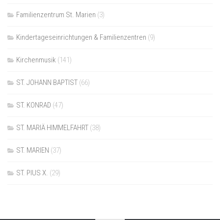
Familienzentrum St. Marien
(3)
Kindertageseinrichtungen & Familienzentren
(9)
Kirchenmusik
(141)
ST. JOHANN BAPTIST
(66)
ST. KONRAD
(47)
ST. MARIÄ HIMMELFAHRT
(38)
ST. MARIEN
(37)
ST. PIUS X.
(29)