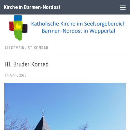
Kirche in Barmen-Nordost
Zum Inhalt springen
ALLGEMEIN
/
ST. KONRAD
Hl. Bruder Konrad
17. APRIL 2020