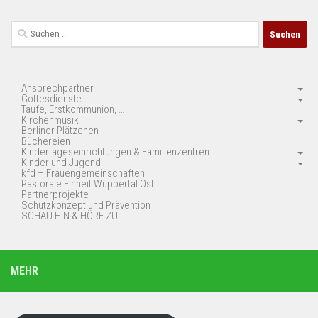
Suchen
nach:
Ansprechpartner
Gottesdienste
Taufe, Erstkommunion, …
Kirchenmusik
Berliner Plätzchen
Büchereien
Kindertageseinrichtungen & Familienzentren
Kinder und Jugend
kfd – Frauengemeinschaften
Pastorale Einheit Wuppertal Ost
Partnerprojekte
Schutzkonzept und Prävention
SCHAU HIN & HÖRE ZU
MEHR