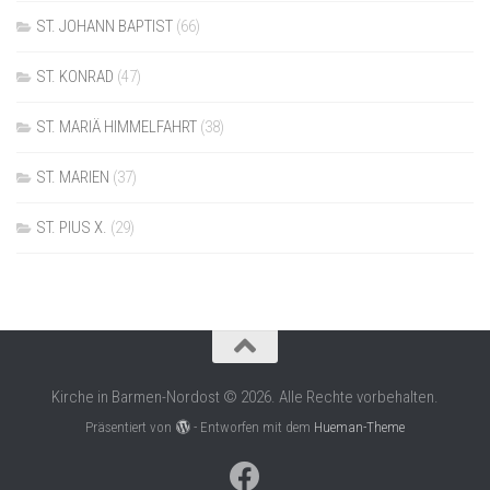
ST. JOHANN BAPTIST
(66)
ST. KONRAD
(47)
ST. MARIÄ HIMMELFAHRT
(38)
ST. MARIEN
(37)
ST. PIUS X.
(29)
Kirche in Barmen-Nordost © 2026. Alle Rechte vorbehalten.
Präsentiert von
- Entworfen mit dem
Hueman-Theme