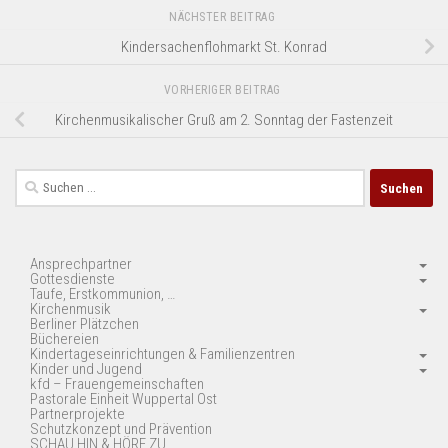
NÄCHSTER BEITRAG
Kindersachenflohmarkt St. Konrad
VORHERIGER BEITRAG
Kirchenmusikalischer Gruß am 2. Sonntag der Fastenzeit
Suchen
nach:
Ansprechpartner
Gottesdienste
Taufe, Erstkommunion, …
Kirchenmusik
Berliner Plätzchen
Büchereien
Kindertageseinrichtungen & Familienzentren
Kinder und Jugend
kfd – Frauengemeinschaften
Pastorale Einheit Wuppertal Ost
Partnerprojekte
Schutzkonzept und Prävention
SCHAU HIN & HÖRE ZU