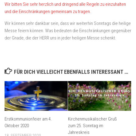
Wir bitten Sie sehr herzlich und dringend alle Regeln zu einzuhalten
und die Einschränkungen gemeinsam zu tragen.
Wir können sehr dankbar sein, dass wir weiterhin Sonntags die heilige
Messe feiern können. Was bedeuten die Einschränkungen gegenüber
der Gnade, die der HERR uns in jeder heiligen Messe schenkt.
FÜR DICH VIELLEICHT EBENFALLS INTERESSANT …
Erstkommunionfeier am 4.
Kirchenmusikalischer Gruß
Oktober 2020
zum 25. Sonntag im
Jahreskreis
18. SEPTEMBER 2020