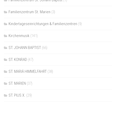
Familienzentrum St. Johann Baptist
(1)
Familienzentrum St. Marien
(3)
Kindertageseinrichtungen & Familienzentren
(9)
Kirchenmusik
(141)
ST. JOHANN BAPTIST
(66)
ST. KONRAD
(47)
ST. MARIÄ HIMMELFAHRT
(38)
ST. MARIEN
(37)
ST. PIUS X.
(29)