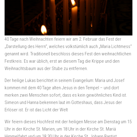
40 Tage nach Weihnachten feiern wir am 2. Februar das Fest der
„Darstellung des Herrn“, welches volkstümlich auch „Maria Lichtmess“
genannt wird. Traditionell beschloss dieses Fest den weihnachtlichen
Festkreis. Es war üblich, erst an diesem Tag die Krippe und den
Weihnachtsbaum aus der Stube zu entfernen.
Der heilige Lukas berichtet in seinem Evangelium: Maria und Josef
kommen mit dem 40 Tage alten Jesus in den Tempel – und dort
merken zwei Menschen sofort, dass es kein gewöhnliches Kind ist.
Simeon und Hanna bekennen laut im Gotteshaus, dass Jesus der
Erlöser ist. Er ist das Licht der Welt
Wir feiern dieses Hochfest mit der heiligen Messe am Dienstag um 15
Uhr in der Kirche St. Marien, um 18 Uhr in der Kirche St. Mariä
Himmelfahrt und um 18.30 Uhr in der Kirche St. Johann Baptist.