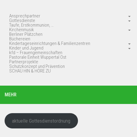
Ansprechpartner
Gottesdienste
Taufe, Erstkommunion, …
Kirchenmusik
Berliner Plätzchen
Büchereien
Kindertageseinrichtungen & Familienzentren
Kinder und Jugend
kfd – Frauengemeinschaften
Pastorale Einheit Wuppertal Ost
Partnerprojekte
Schutzkonzept und Prävention
SCHAU HIN & HÖRE ZU
MEHR
aktuelle Gottesdienstordnung