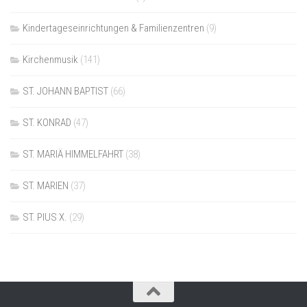
Kindertageseinrichtungen & Familienzentren
(9)
Kirchenmusik
(141)
ST. JOHANN BAPTIST
(66)
ST. KONRAD
(47)
ST. MARIÄ HIMMELFAHRT
(38)
ST. MARIEN
(37)
ST. PIUS X.
(29)