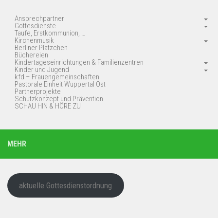
Ansprechpartner
Gottesdienste
Taufe, Erstkommunion, …
Kirchenmusik
Berliner Plätzchen
Büchereien
Kindertageseinrichtungen & Familienzentren
Kinder und Jugend
kfd – Frauengemeinschaften
Pastorale Einheit Wuppertal Ost
Partnerprojekte
Schutzkonzept und Prävention
SCHAU HIN & HÖRE ZU
MEHR
aktuelle Gottesdienstordnung