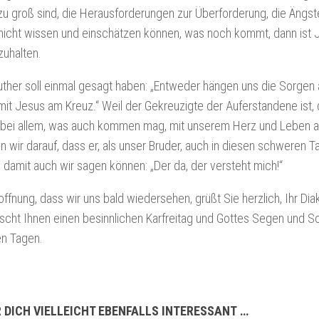
u groß sind, die Herausforderungen zur Überforderung, die Ängst
 nicht wissen und einschätzen können, was noch kommt, dann ist 
zuhalten.
uther soll einmal gesagt haben: „Entweder hängen uns die Sorgen 
it Jesus am Kreuz.“ Weil der Gekreuzigte der Auferstandene ist, 
 bei allem, was auch kommen mag, mit unserem Herz und Leben a
n wir darauf, dass er, als unser Bruder, auch in diesen schweren 
t, damit auch wir sagen können: „Der da, der versteht mich!“
offnung, dass wir uns bald wiedersehen, grüßt Sie herzlich, Ihr Di
cht Ihnen einen besinnlichen Karfreitag und Gottes Segen und Sc
n Tagen.
 DICH VIELLEICHT EBENFALLS INTERESSANT …