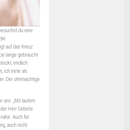
 besuchst du eine
die
igt auf das Kreuz
abe lange gebraucht
steckt, endlich
 ich trete als
er. Der ohnmächtige
r uns. „Mit lautem
t der Herr Gebete
 nahe. Auch für
ng, auch nicht