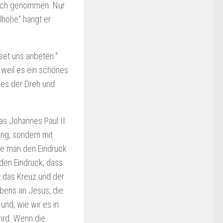
sich genommen. Nur
lhöhe“ hängt er
set uns anbeten.“
, weil es ein schönes
 es der Dreh und
as Johannes Paul II
ung, sondern mit
te man den Eindruck
den Eindruck, dass
lt das Kreuz und der
ubens an Jesus, die
nd, wie wir es in
ird. Wenn die