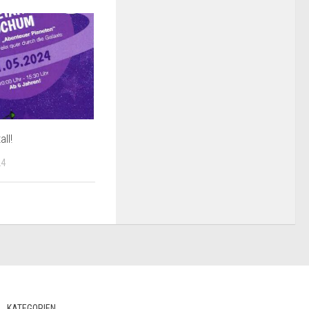
all!
24
KATEGORIEN