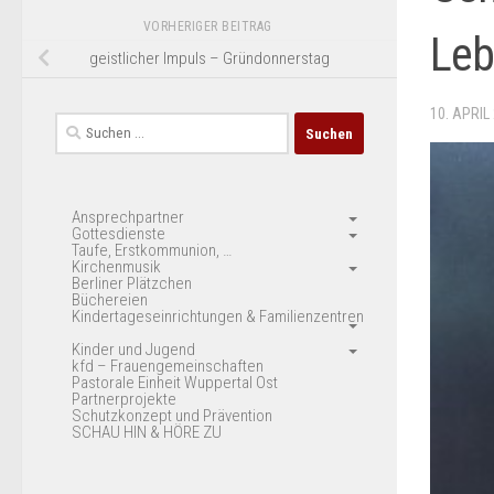
VORHERIGER BEITRAG
Le
geistlicher Impuls – Gründonnerstag
10. APRIL
Suchen
nach:
Ansprechpartner
Gottesdienste
Taufe, Erstkommunion, …
Kirchenmusik
Berliner Plätzchen
Büchereien
Kindertageseinrichtungen & Familienzentren
Kinder und Jugend
kfd – Frauengemeinschaften
Pastorale Einheit Wuppertal Ost
Partnerprojekte
Schutzkonzept und Prävention
SCHAU HIN & HÖRE ZU