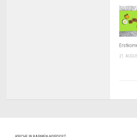
Erstkom
21. AUGU
KIRCHE IN BARMEN-NORDOST