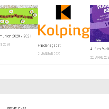
munion 2020 / 2021
ST 2020
Friedensgebet
Auf ins Welt
2. JANUAR 2020
22. APRIL 20
RECHTLICHES