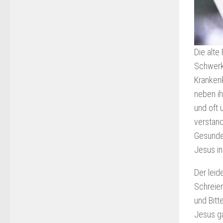
Die alte
Schwerkr
Krankenk
neben ih
und oft 
verstand
Gesunder
Jesus in
Der leid
Schreien
und Bitt
Jesus ga