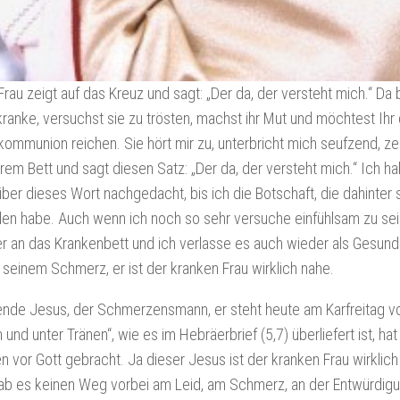
 Frau zeigt auf das Kreuz und sagt: „Der da, der versteht mich.“ Da
anke, versuchst sie zu trösten, machst ihr Mut und möchtest Ihr 
ommunion reichen. Sie hört mir zu, unterbricht mich seufzend, ze
rem Bett und sagt diesen Satz: „Der da, der versteht mich.“ Ich h
über dieses Wort nachgedacht, bis ich die Botschaft, die dahinter 
en habe. Auch wenn ich noch so sehr versuche einfühlsam zu sein,
 an das Krankenbett und ich verlasse es auch wieder als Gesund
 seinem Schmerz, er ist der kranken Frau wirklich nahe.
ende Jesus, der Schmerzensmann, er steht heute am Karfreitag vo
 und unter Tränen“, wie es im Hebräerbrief (5,7) überliefert ist, ha
en vor Gott gebracht. Ja dieser Jesus ist der kranken Frau wirklich
b es keinen Weg vorbei am Leid, am Schmerz, an der Entwürdigu