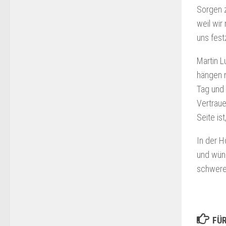
Sorgen z
weil wir
uns fest
Martin L
hängen m
Tag und
Vertraue
Seite is
In der H
und wüns
schwere
FÜR