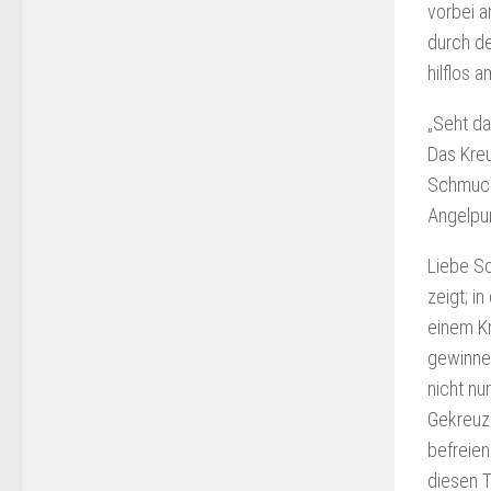
vorbei 
durch de
hilflos 
„Seht da
Das Kreu
Schmucks
Angelpun
Liebe Sc
zeigt; i
einem Kr
gewinnen
nicht nu
Gekreuzi
befreien
diesen T