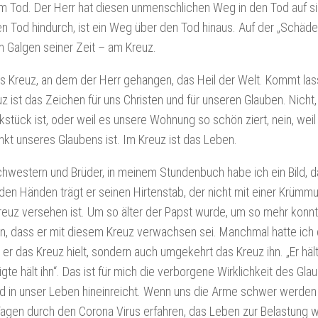
am Tod. Der Herr hat diesen unmenschlichen Weg in den Tod auf 
n Tod hindurch, ist ein Weg über den Tod hinaus. Auf der „Schäde
am Galgen seiner Zeit – am Kreuz.
s Kreuz, an dem der Herr gehangen, das Heil der Welt. Kommt las
z ist das Zeichen für uns Christen und für unseren Glauben. Nicht
tück ist, oder weil es unsere Wohnung so schön ziert, nein, weil
kt unseres Glaubens ist. Im Kreuz ist das Leben.
hwestern und Brüder, in meinem Stundenbuch habe ich ein Bild, d
n den Händen trägt er seinen Hirtenstab, der nicht mit einer Krümm
euz versehen ist. Um so älter der Papst wurde, um so mehr konn
, dass er mit diesem Kreuz verwachsen sei. Manchmal hatte ich 
r er das Kreuz hielt, sondern auch umgekehrt das Kreuz ihn. „Er hä
gte hält ihn“. Das ist für mich die verborgene Wirklichkeit des Gla
d in unser Leben hineinreicht. Wenn uns die Arme schwer werden u
agen durch den Corona Virus erfahren, das Leben zur Belastung w