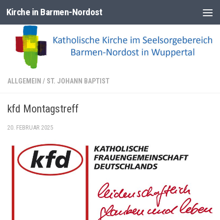
Kirche in Barmen-Nordost
Zum Inhalt springen
ALLGEMEIN
/
ST. JOHANN BAPTIST
kfd Montagstreff
20. FEBRUAR 2025