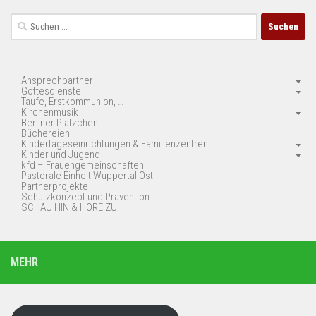
Suchen
nach:
Ansprechpartner
Gottesdienste
Taufe, Erstkommunion, …
Kirchenmusik
Berliner Plätzchen
Büchereien
Kindertageseinrichtungen & Familienzentren
Kinder und Jugend
kfd – Frauengemeinschaften
Pastorale Einheit Wuppertal Ost
Partnerprojekte
Schutzkonzept und Prävention
SCHAU HIN & HÖRE ZU
MEHR