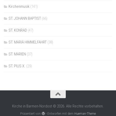
Kirchenmusik
(141)
ST. JOHANN BAPTIST
(66)
ST. KONRAD
(47)
ST. MARIÄ HIMMELFAHRT
(38)
ST. MARIEN
(37)
ST. PIUS X.
(29)
Kirche in Barmen-Nordost © 2026. Alle Rechte vorbehalten.
Präsentiert von
- Entworfen mit dem
Hueman-Theme