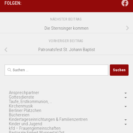
FOLGEN:
NÄCHSTER BEITRAG
Die Sternsinger kommen
VORHERIGER BEITRAG
Patronatsfest St. Johann Baptist
Suchen
nach:
Ansprechpartner
Gottesdienste
Taufe, Erstkommunion, …
Kirchenmusik
Berliner Plätzchen
Büchereien
Kindertageseinrichtungen & Familienzentren
Kinder und Jugend
kfd – Frauengemeinschaften
Pastorale Einheit Wuppertal Ost