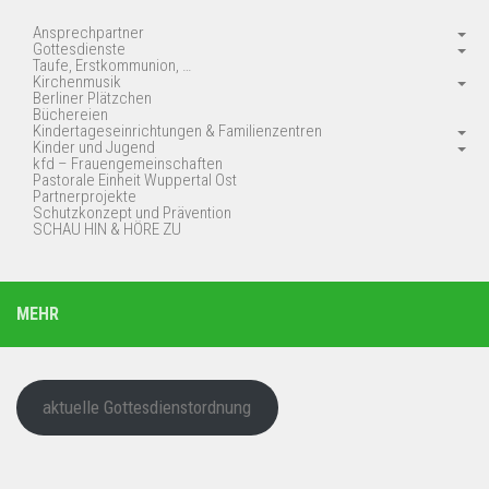
Ansprechpartner
Gottesdienste
Taufe, Erstkommunion, …
Kirchenmusik
Berliner Plätzchen
Büchereien
Kindertageseinrichtungen & Familienzentren
Kinder und Jugend
kfd – Frauengemeinschaften
Pastorale Einheit Wuppertal Ost
Partnerprojekte
Schutzkonzept und Prävention
SCHAU HIN & HÖRE ZU
MEHR
aktuelle Gottesdienstordnung