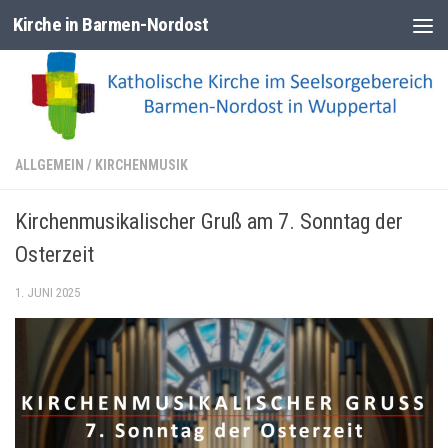
Kirche in Barmen-Nordost
Zum Inhalt springen
ALLGEMEIN
/
KIRCHENMUSIK
Kirchenmusikalischer Gruß am 7. Sonntag der
Osterzeit
1. JUNI 2025