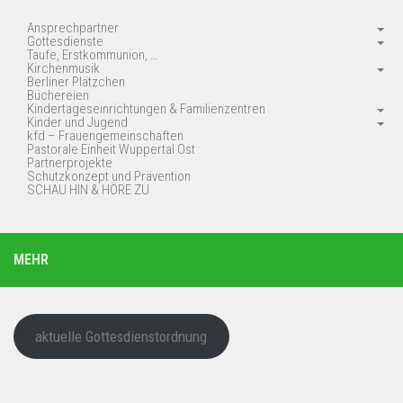
Ansprechpartner
Gottesdienste
Taufe, Erstkommunion, …
Kirchenmusik
Berliner Plätzchen
Büchereien
Kindertageseinrichtungen & Familienzentren
Kinder und Jugend
kfd – Frauengemeinschaften
Pastorale Einheit Wuppertal Ost
Partnerprojekte
Schutzkonzept und Prävention
SCHAU HIN & HÖRE ZU
MEHR
aktuelle Gottesdienstordnung