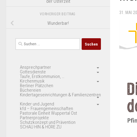
der Osterzeit
31. MAI 2
VORHERIGER BEITRAG
Wunderbar!
Suchen
nach:
Ansprechpartner
Gottesdienste
Taufe, Erstkommunion, …
Kirchenmusik
Berliner Plätzchen
Büchereien
Kindertageseinrichtungen & Familienzentren
Kinder und Jugend
kfd – Frauengemeinschaften
Pastorale Einheit Wuppertal Ost
Partnerprojekte
Schutzkonzept und Prävention
SCHAU HIN & HÖRE ZU