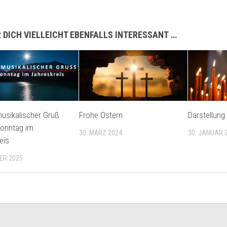
 DICH VIELLEICHT EBENFALLS INTERESSANT …
usikalischer Gruß
Frohe Ostern
Darstellung
Sonntag im
30. MÄRZ 2024
30. JANUAR 
eis
ER 2025