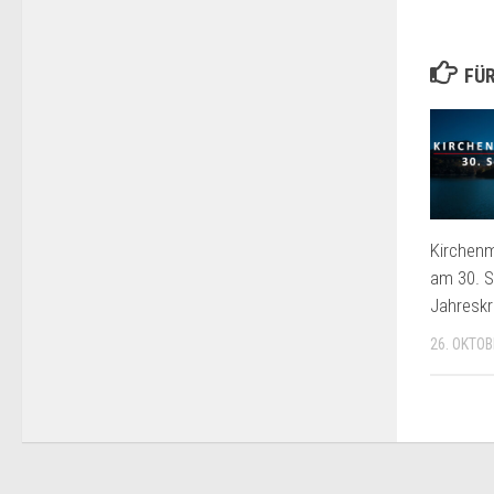
FÜR
Kirchenm
am 30. 
Jahreskr
26. OKTOB