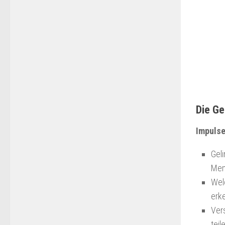
Die Ge
Impuls
Geli
Men
Wel
erk
Ver
teil