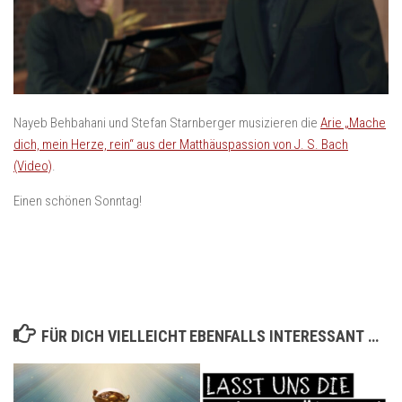
Nayeb Behbahani und Stefan Starnberger musizieren die
Arie „Mache
dich, mein Herze, rein“ aus der Matthäuspassion von J. S. Bach
(Video)
.
Einen schönen Sonntag!
FÜR DICH VIELLEICHT EBENFALLS INTERESSANT …