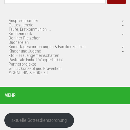
nach:
Ansprechpartner
Gottesdienste
Taufe, Erstkommunion, …
Kirchenmusik
Berliner Plätzchen
Büchereien
Kindertageseinrichtungen & Familienzentren
Kinder und Jugend
kfd – Frauengemeinschaften
Pastorale Einheit Wuppertal Ost
Partnerprojekte
Schutzkonzept und Prävention
SCHAU HIN & HÖRE ZU
MEHR
aktuelle Gottesdienstordnung