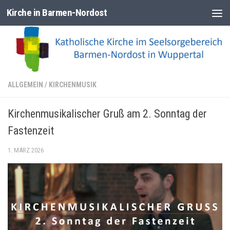
Kirche in Barmen-Nordost
Zum Inhalt springen
ALLGEMEIN
/
KIRCHENMUSIK
Kirchenmusikalischer Gruß am 2. Sonntag der
Fastenzeit
1. MÄRZ 2026