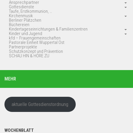
Ansprechpartner
Gottesdienste
Taufe, Erstkommunion, …
Kirchenmusik
Berliner Plätzchen
Büchereien
Kindertageseinrichtungen & Familienzentren
Kinder und Jugend
kfd – Frauengemeinschaften
Pastorale Einheit Wuppertal Ost
Partnerprojekte
Schutzkonzept und Prävention
SCHAU HIN & HÖRE ZU
MEHR
aktuelle Gottesdienstordnung
WOCHENBLATT