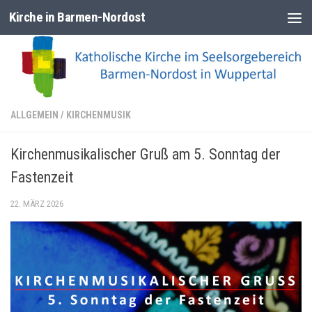
Kirche in Barmen-Nordost
Zum Inhalt springen
ALLGEMEIN
/
KIRCHENMUSIK
Kirchenmusikalischer Gruß am 5. Sonntag der
Fastenzeit
22. MÄRZ 2026