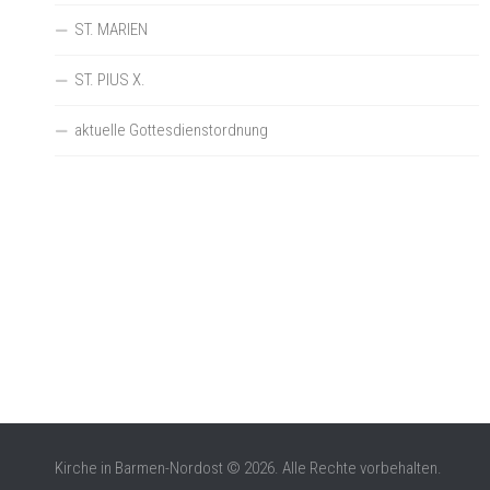
ST. MARIEN
ST. PIUS X.
aktuelle Gottesdienstordnung
Kirche in Barmen-Nordost © 2026. Alle Rechte vorbehalten.