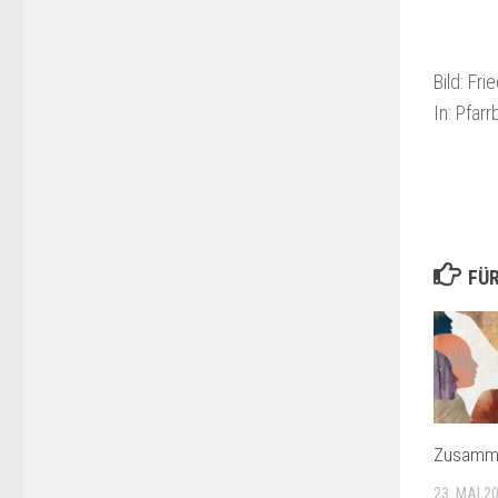
Bild: Fr
In: Pfar
FÜR
Zusamm
23. MAI 2