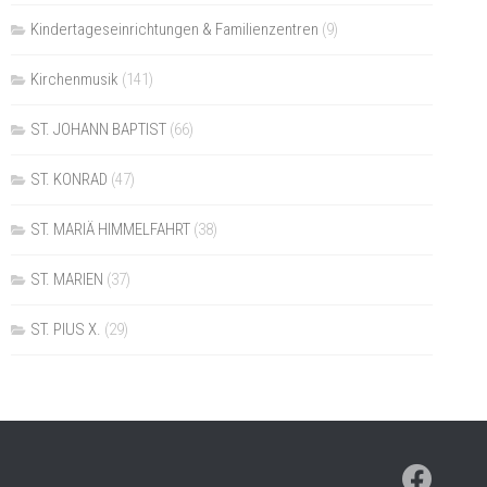
Kindertageseinrichtungen & Familienzentren
(9)
Kirchenmusik
(141)
ST. JOHANN BAPTIST
(66)
ST. KONRAD
(47)
ST. MARIÄ HIMMELFAHRT
(38)
ST. MARIEN
(37)
ST. PIUS X.
(29)