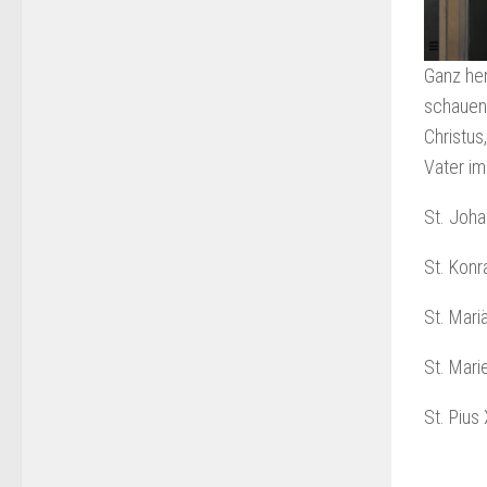
Ganz her
schauen,
Christus
Vater i
St. Joh
St. K
St. Mar
St. M
St. P