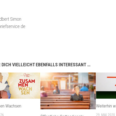
iedbert Simon
rbriefservice.de
 DICH VIELLEICHT EBENFALLS INTERESSANT …
en Wachsen
Weiterhin wi
026
29. MAI 2020