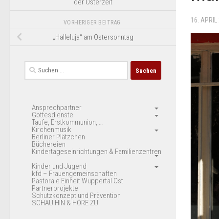
der Osterzeit
16. APRIL
VORHERIGER BEITRAG
„Halleluja“ am Ostersonntag
Suchen
nach:
Ansprechpartner
Gottesdienste
Taufe, Erstkommunion, …
Kirchenmusik
Berliner Plätzchen
Büchereien
Kindertageseinrichtungen & Familienzentren
Kinder und Jugend
kfd – Frauengemeinschaften
Pastorale Einheit Wuppertal Ost
Partnerprojekte
Schutzkonzept und Prävention
SCHAU HIN & HÖRE ZU