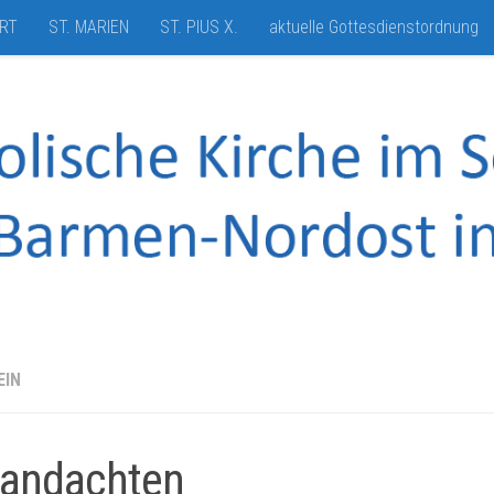
HRT
ST. MARIEN
ST. PIUS X.
aktuelle Gottesdienstordnung
EIN
andachten