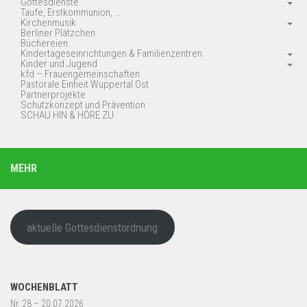
Gottesdienste
Taufe, Erstkommunion, …
Kirchenmusik
Berliner Plätzchen
Büchereien
Kindertageseinrichtungen & Familienzentren
Kinder und Jugend
kfd – Frauengemeinschaften
Pastorale Einheit Wuppertal Ost
Partnerprojekte
Schutzkonzept und Prävention
SCHAU HIN & HÖRE ZU
MEHR
aktuelle Gottesdienstordnung
WOCHENBLATT
Nr. 28 – 20.07.2026