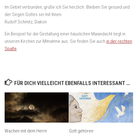
Im Gebet verbunden, grüße ich Sie herzlich. Bleiben Sie gesund und
der Segen Gottes sei mit Ihnen.
Rudolf Schmitz, Diakon
Ein Beispiel für die Gestaltung einer häuslichen Maiandacht liegt in
unseren Kirchen zur Mitnahme aus. Sie finden Sie auch
in der rechten
Spalte
.
FÜR DICH VIELLEICHT EBENFALLS INTERESSANT …
Wachen mit dem Herrn
Gott gehören