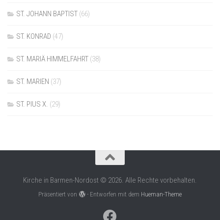
ST. JOHANN BAPTIST
(66)
ST. KONRAD
(47)
ST. MARIÄ HIMMELFAHRT
(38)
ST. MARIEN
(37)
ST. PIUS X.
(29)
Kirche in Barmen-Nordost © 2026. Alle Rechte vorbehalten.
Präsentiert von
- Entworfen mit dem
Hueman-Theme