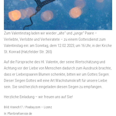
Zum Valentinstag laden wir wieder „alte“ und „junge“ Paare –
Verliebte, Verlobte und Verheiratete – zu einem Gottesdienst zum
Valentinstag ein: am Sonntag, dem 12.02.2023, um 16 Uhr, in der Kirche
St. Konrad (Hatzfelder Str. 265)
Auf die Fürsprache des Hl. Valentin, der seine Wertschätzung und
Achtung vor der Liebe von Menschen dadurch zum Ausdruck brachte,
dass er Liebespaaren Blumen schenkte, bitten wir um Gottes Segen.
Dieser Segen Gottes will eine Art Wachstumskraft für unsere Liebe
sein. Sie sind herzlich eingeladen diesen Segen zu empfangen.
Herzliche Einladung – wir freuen uns auf Sie!
Bild: Kranich17 / Pixabay.com – Lizenz
In: Pfarrbriefservice.de