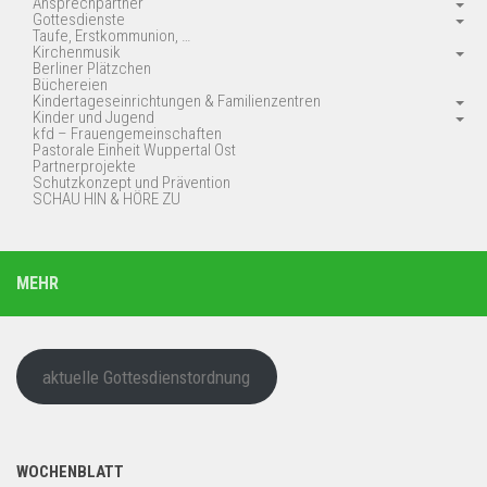
Ansprechpartner
Gottesdienste
Taufe, Erstkommunion, …
Kirchenmusik
Berliner Plätzchen
Büchereien
Kindertageseinrichtungen & Familienzentren
Kinder und Jugend
kfd – Frauengemeinschaften
Pastorale Einheit Wuppertal Ost
Partnerprojekte
Schutzkonzept und Prävention
SCHAU HIN & HÖRE ZU
MEHR
aktuelle Gottesdienstordnung
WOCHENBLATT