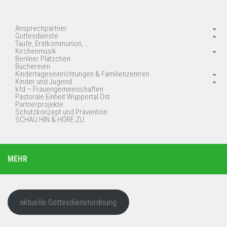
Ansprechpartner
Gottesdienste
Taufe, Erstkommunion, …
Kirchenmusik
Berliner Plätzchen
Büchereien
Kindertageseinrichtungen & Familienzentren
Kinder und Jugend
kfd – Frauengemeinschaften
Pastorale Einheit Wuppertal Ost
Partnerprojekte
Schutzkonzept und Prävention
SCHAU HIN & HÖRE ZU
MEHR
aktuelle Gottesdienstordnung