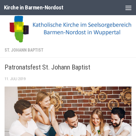
Kirche in Barmen-Nordost
Zum Inhalt springen
ST. JOHANN BAPTIST
Patronatsfest St. Johann Baptist
11. JULI 2019