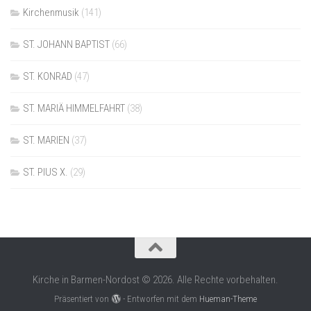
Kirchenmusik
(141)
ST. JOHANN BAPTIST
(66)
ST. KONRAD
(47)
ST. MARIÄ HIMMELFAHRT
(38)
ST. MARIEN
(37)
ST. PIUS X.
(29)
Kirche in Barmen-Nordost © 2026. Alle Rechte vorbehalten.
Präsentiert von
- Entworfen mit dem
Hueman-Theme