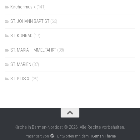
Kirchenmusik
(141)
ST. JOHANN BAPTIST
(66)
ST. KONRAD
(47)
ST. MARIÄ HIMMELFAHRT
(38)
ST. MARIEN
(37)
ST. PIUS X.
(29)
Kirche in Barmen-Nordost © 2026. Alle Rechte vorbehalten.
Präsentiert von
- Entworfen mit dem
Hueman-Theme