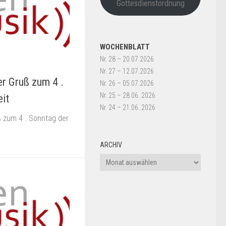
Gottesdienstordnung
WOCHENBLATT
Nr. 28 – 20.07.2026
Nr. 27 – 12.07.2026
er Gruß zum 4 .
Nr. 26 – 05.07.2026
Nr. 25 – 28.06..2026
eit
Nr. 24 – 21.06..2026
ß zum 4 . Sonntag der
ARCHIV
Archiv