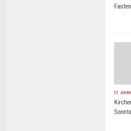
Faste
ST. JOHA
Kirche
Sonnta