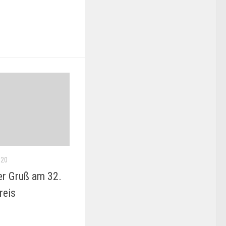
020
er Gruß am 32.
reis