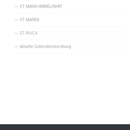
ST. MARIÄ HIMMELFAHRT
ST. MARIEN
ST. PIUS X.
aktuelle Gottesdienstordnung