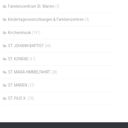
Familienzentrum St. Marien
(3)
Kindertageseinrichtungen & Familienzentren
(9)
Kirchenmusik
(141)
ST. JOHANN BAPTIST
(66)
ST. KONRAD
(47)
ST. MARIÄ HIMMELFAHRT
(38)
ST. MARIEN
(37)
ST. PIUS X.
(29)