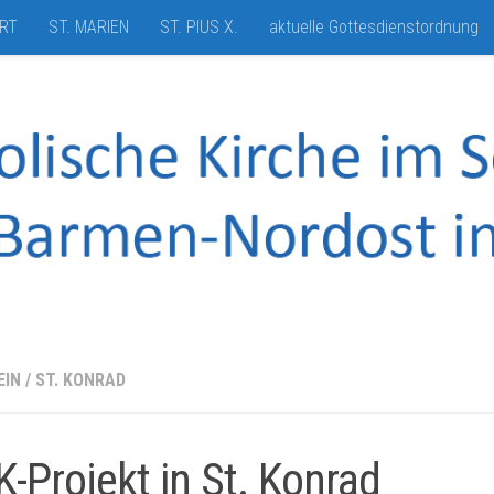
HRT
ST. MARIEN
ST. PIUS X.
aktuelle Gottesdienstordnung
EIN
/
ST. KONRAD
K-Projekt in St. Konrad