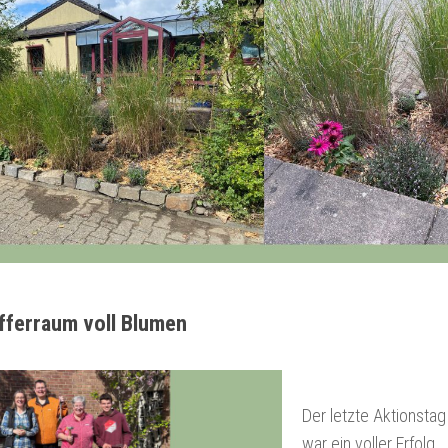
fferraum voll Blumen
Der letzte Aktionsta
war ein voller Erfolg.