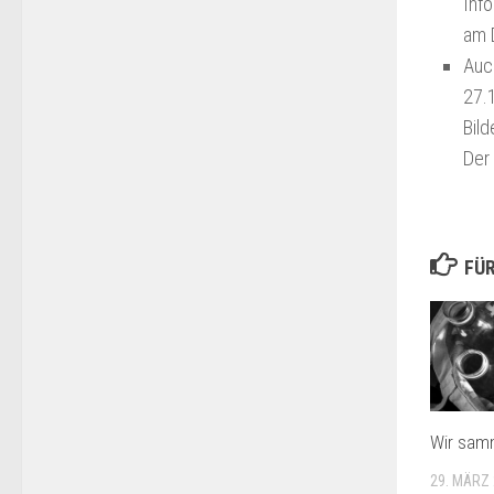
Inf
am D
Auc
27.1
Bild
Der 
FÜR
Wir sam
29. MÄRZ