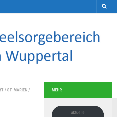
RT
/
ST. MARIEN
/
MEHR
aktuelle