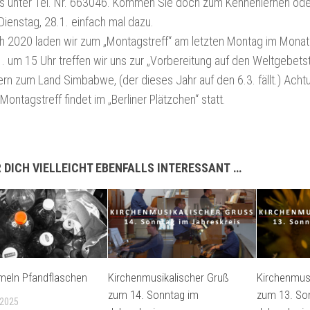
os unter Tel. Nr. 663046. Kommen Sie doch zum Kennenlernen o
ienstag, 28.1. einfach mal dazu.
h 2020 laden wir zum „Montagstreff“ am letzten Montag im Monat
. um 15 Uhr treffen wir uns zur „Vorbereitung auf den Weltgebetst
ern zum Land Simbabwe, (der dieses Jahr auf den 6.3. fällt.) Achtu
Montagstreff findet im „Berliner Plätzchen“ statt.
 DICH VIELLEICHT EBENFALLS INTERESSANT …
meln Pfandflaschen
Kirchenmusikalischer Gruß
Kirchenmusi
zum 14. Sonntag im
zum 13. So
 2025