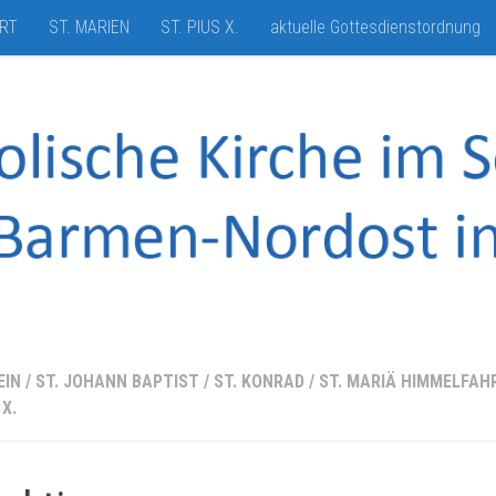
HRT
ST. MARIEN
ST. PIUS X.
aktuelle Gottesdienstordnung
EIN
/
ST. JOHANN BAPTIST
/
ST. KONRAD
/
ST. MARIÄ HIMMELFAH
 X.