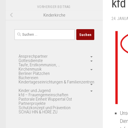
kfd
VORHERIGER BEITRAG
Kinderkirche
24. JANU
Suchen
nach:
Ansprechpartner
Gottesdienste
Taufe, Erstkommunion, …
Kirchenmusik
Berliner Plätzchen
Büchereien
Kindertageseinrichtungen & Familienzentren
Kinder und Jugend
kfd – Frauengemeinschaften
Pastorale Einheit Wuppertal Ost
Partnerprojekte
Schutzkonzept und Prävention
SCHAU HIN & HÖRE ZU
Uns
Die