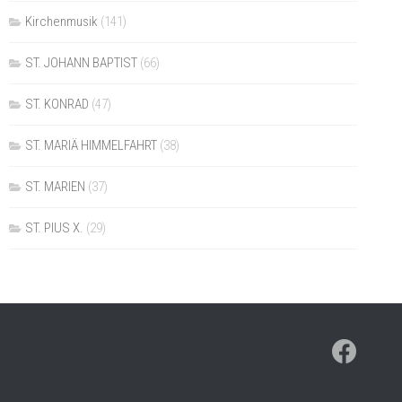
Kirchenmusik
(141)
ST. JOHANN BAPTIST
(66)
ST. KONRAD
(47)
ST. MARIÄ HIMMELFAHRT
(38)
ST. MARIEN
(37)
ST. PIUS X.
(29)