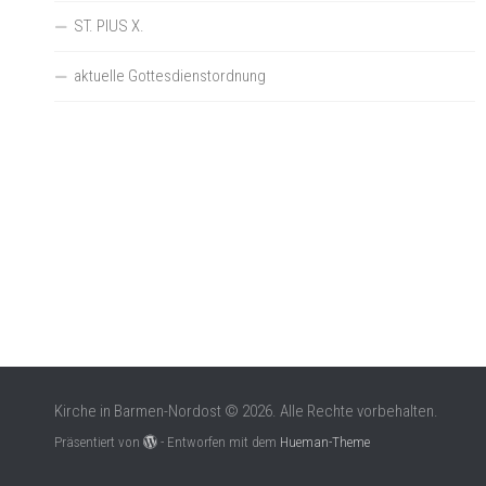
ST. PIUS X.
aktuelle Gottesdienstordnung
Kirche in Barmen-Nordost © 2026. Alle Rechte vorbehalten.
Präsentiert von
- Entworfen mit dem
Hueman-Theme