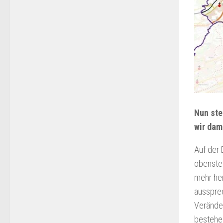
Nun ste
wir dam
Auf der 
obensteh
mehr her
aussprec
Veränder
bestehe