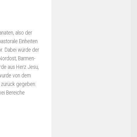
naten, also der
astorale Einheiten
or. Dabei würde der
-Nordost, Barmen-
de aus Herz Jesu,
 wurde von dem
g zurück gegeben:
wei Bereiche