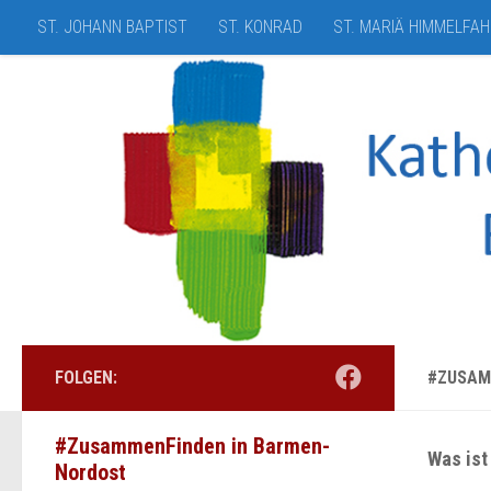
ST. JOHANN BAPTIST
ST. KONRAD
ST. MARIÄ HIMMELFA
Zum Inhalt springen
FOLGEN:
#ZUSAM
#ZusammenFinden in Barmen-
Was is
Nordost