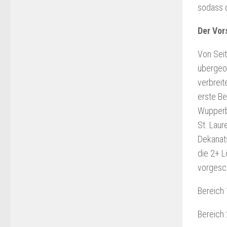
sodass 
Der Vor
Von Sei
übergeor
verbreit
erste Be
Wupperb
St. Lau
Dekanats
die 2+ L
vorgesch
Bereich 
Bereich