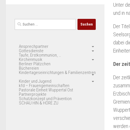
Unter de
und in 
Suchen
Der Tite
nach:
Seelsorg
dabei d
Ansprechpartner
Einheite
Gottesdienste
Taufe, Erstkommunion, …
Kirchenmusik
Der zei
Berliner Plätzchen
Büchereien
Kindertageseinrichtungen & Familienzentren
Der zeit
Kinder und Jugend
zusammen
kfd – Frauengemeinschaften
Pastorale Einheit Wuppertal Ost
Erzbisch
Partnerprojekte
Schutzkonzept und Prävention
Gremien
SCHAU HIN & HÖRE ZU
Wuppert
verschi
werden 