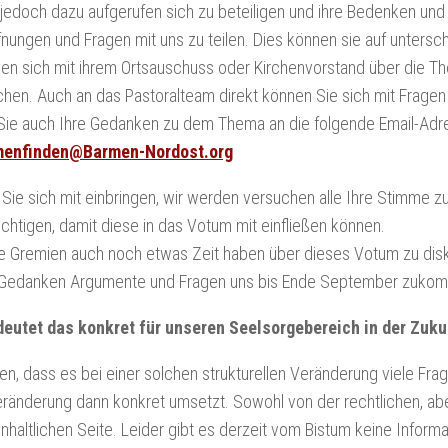
 jedoch dazu aufgerufen sich zu beteiligen und ihre Bedenken un
fnungen und Fragen mit uns zu teilen. Dies können sie auf untersc
en sich mit ihrem Ortsauschuss oder Kirchenvorstand über die T
hen. Auch an das Pastoralteam direkt können Sie sich mit Fragen
Sie auch Ihre Gedanken zu dem Thema an die folgende Email-Adr
enfinden@Barmen-Nordost.org
 Sie sich mit einbringen, wir werden versuchen alle Ihre Stimme z
chtigen, damit diese in das Votum mit einfließen können.
e Gremien auch noch etwas Zeit haben über dieses Votum zu disku
e Gedanken Argumente und Fragen uns bis Ende September zukom
eutet das konkret für unseren Seelsorgebereich in der Zuku
en, dass es bei einer solchen strukturellen Veränderung viele Fra
ränderung dann konkret umsetzt. Sowohl von der rechtlichen, aber
inhaltlichen Seite. Leider gibt es derzeit vom Bistum keine Informa