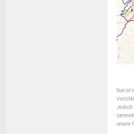
Nun ist
Vorschla
Jedoch m
sammeln
unsere P