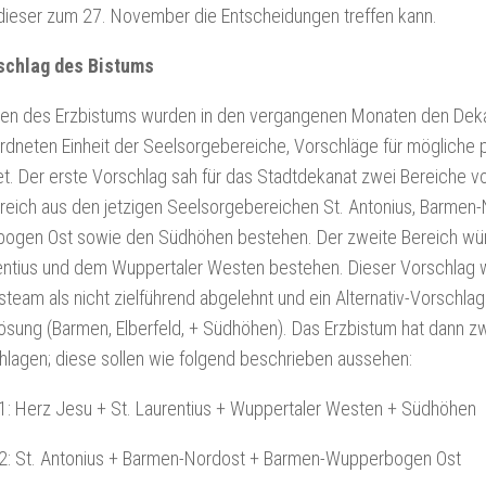
dieser zum 27. November die Entscheidungen treffen kann.
schlag des Bistums
ten des Erzbistums wurden in den vergangenen Monaten den Deka
dneten Einheit der Seelsorgebereiche, Vorschläge für mögliche p
et. Der erste Vorschlag sah für das Stadtdekanat zwei Bereiche v
reich aus den jetzigen Seelsorgebereichen St. Antonius, Barmen
ogen Ost sowie den Südhöhen bestehen. Der zweite Bereich wür
rentius und dem Wuppertaler Westen bestehen. Dieser Vorschlag
team als nicht zielführend abgelehnt und ein Alternativ-Vorschla
ösung (Barmen, Elberfeld, + Südhöhen). Das Erzbistum hat dann z
lagen; diese sollen wie folgend beschrieben aussehen:
1: Herz Jesu + St. Laurentius + Wuppertaler Westen + Südhöhen
 2: St. Antonius + Barmen-Nordost + Barmen-Wupperbogen Ost