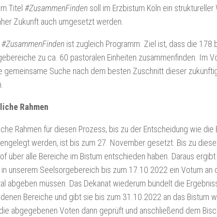
m Titel
#ZusammenFinden
soll im Erzbistum Köln ein strukturell
naher Zukunft auch umgesetzt werden.
l
#ZusammenFinden
ist zugleich Programm. Ziel ist, dass die 17
ebereiche zu ca. 60 pastoralen Einheiten zusammenfinden. Im V
ie gemeinsame Suche nach dem besten Zuschnitt dieser zukünfti
n.
tliche Rahmen
liche Rahmen für diesen Prozess, bis zu der Entscheidung wie die 
gelegt werden, ist bis zum 27. November gesetzt. Bis zu diesem
of über alle Bereiche im Bistum entschieden haben. Daraus ergibt 
 in unserem Seelsorgebereich bis zum 17.10.2022 ein Votum an 
al abgeben müssen. Das Dekanat wiederum bündelt die Ergebnis
edenen Bereiche und gibt sie bis zum 31.10.2022 an das Bistum 
die abgegebenen Voten dann geprüft und anschließend dem Bisch