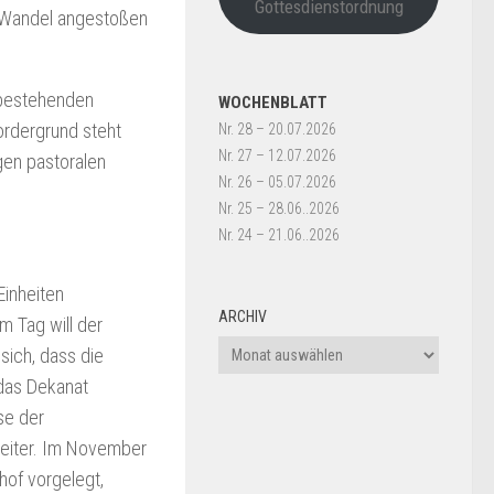
Gottesdienstordnung
er Wandel angestoßen
8 bestehenden
WOCHENBLATT
ordergrund steht
Nr. 28 – 20.07.2026
Nr. 27 – 12.07.2026
gen pastoralen
Nr. 26 – 05.07.2026
Nr. 25 – 28.06..2026
Nr. 24 – 21.06..2026
Einheiten
ARCHIV
 Tag will der
Archiv
sich, dass die
das Dekanat
se der
weiter. Im November
of vorgelegt,