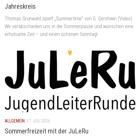
Jahreskreis
Thomas Grunwald spielt „Summertime“ von G. Gershwin (Video).
Wir verabschieden uns in die Sommerpause und wünschen eine
erholsame Zeit – und einen schönen Sonntag!
ALLGEMEIN
17. JULI 2026
Sommerfreizeit mit der JuLeRu