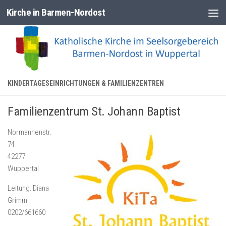
Kirche in Barmen-Nordost
Zum Inhalt springen
KINDERTAGESEINRICHTUNGEN & FAMILIENZENTREN
Familienzentrum St. Johann Baptist
Normannenstr.
74
42277
Wuppertal
Leitung: Diana
Grimm
0202/661660