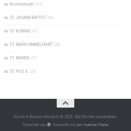
Kirchenmusik
(141)
ST. JOHANN BAPTIST
(66)
ST. KONRAD
(47)
ST. MARIÄ HIMMELFAHRT
(38)
ST. MARIEN
(37)
ST. PIUS X.
(29)
Kirche in Barmen-Nordost © 2026. Alle Rechte vorbehalten.
Präsentiert von
- Entworfen mit dem
Hueman-Theme