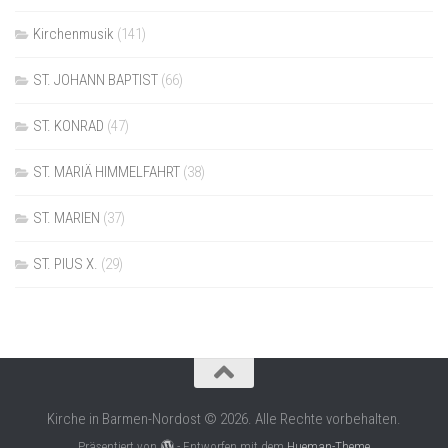
Kirchenmusik
(141)
ST. JOHANN BAPTIST
(66)
ST. KONRAD
(47)
ST. MARIÄ HIMMELFAHRT
(38)
ST. MARIEN
(37)
ST. PIUS X.
(29)
Kirche in Barmen-Nordost © 2026. Alle Rechte vorbehalten.
Präsentiert von
- Entworfen mit dem
Hueman-Theme