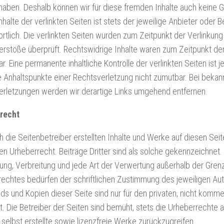
 haben. Deshalb können wir für diese fremden Inhalte auch kein
Inhalte der verlinkten Seiten ist stets der jeweilige Anbieter oder 
rtlich. Die verlinkten Seiten wurden zum Zeitpunkt der Verlinkung
rstöße überprüft. Rechtswidrige Inhalte waren zum Zeitpunkt der
r. Eine permanente inhaltliche Kontrolle der verlinkten Seiten ist 
 Anhaltspunkte einer Rechtsverletzung nicht zumutbar. Bei beka
erletzungen werden wir derartige Links umgehend entfernen.
recht
h die Seitenbetreiber erstellten Inhalte und Werke auf diesen Sei
n Urheberrecht. Beiträge Dritter sind als solche gekennzeichnet. D
ung, Verbreitung und jede Art der Verwertung außerhalb der Gre
echtes bedürfen der schriftlichen Zustimmung des jeweiligen Auto
s und Kopien dieser Seite sind nur für den privaten, nicht komme
t. Die Betreiber der Seiten sind bemüht, stets die Urheberrechte
 selbst erstellte sowie lizenzfreie Werke zurückzugreifen.