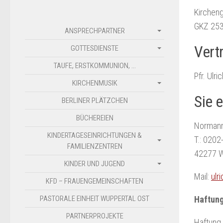
Kirchen
GKZ 253
ANSPRECHPARTNER
Vertr
GOTTESDIENSTE
TAUFE, ERSTKOMMUNION, …
Pfr. Ulr
KIRCHENMUSIK
Sie e
BERLINER PLÄTZCHEN
BÜCHEREIEN
Normann
KINDERTAGESEINRICHTUNGEN &
T.: 020
FAMILIENZENTREN
42277 W
KINDER UND JUGEND
Mail:
ulr
KFD – FRAUENGEMEINSCHAFTEN
PASTORALE EINHEIT WUPPERTAL OST
Haftun
PARTNERPROJEKTE
Haftung 