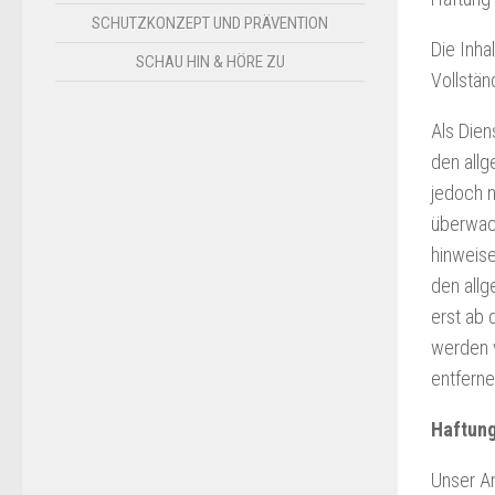
SCHUTZKONZEPT UND PRÄVENTION
Die Inha
SCHAU HIN & HÖRE ZU
Vollstän
Als Dien
den allg
jedoch n
überwach
hinweise
den allg
erst ab 
werden 
entferne
Haftung
Unser An