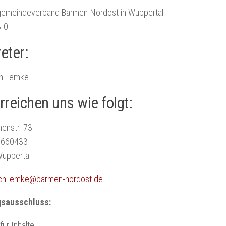
gemeindeverband Barmen-Nordost in Wuppertal
-0
eter:
ich Lemke
rreichen uns wie folgt:
enstr. 73
2-660433
uppertal
ich.lemke@barmen-nordost.de
gsausschluss:
für Inhalte