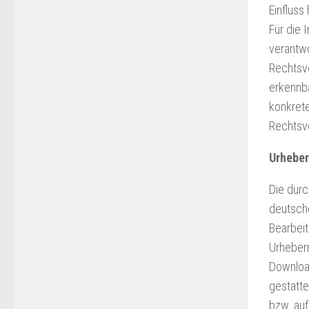
Einfluss
Für die 
verantwo
Rechtsve
erkennba
konkrete
Rechtsv
Urheber
Die durc
deutsche
Bearbeit
Urheberr
Download
gestatte
bzw. auf