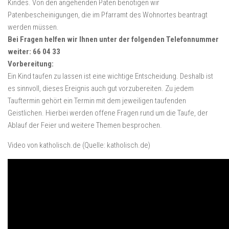
Kindes. Von den angehenden Paten benötigen wir
Patenbescheinigungen, die im Pfarramt des Wohnortes beantragt
werden müssen.
Bei Fragen helfen wir Ihnen unter der folgenden Telefonnummer
weiter: 66 04 33
Vorbereitung:
Ein Kind taufen zu lassen ist eine wichtige Entscheidung. Deshalb ist
es sinnvoll, dieses Ereignis auch gut vorzubereiten. Zu jedem
Tauftermin gehört ein Termin mit dem jeweiligen taufenden
Geistlichen. Hierbei werden offene Fragen rund um die Taufe, der
Ablauf der Feier und weitere Themen besprochen.
Video von katholisch.de (Quelle: katholisch.de)