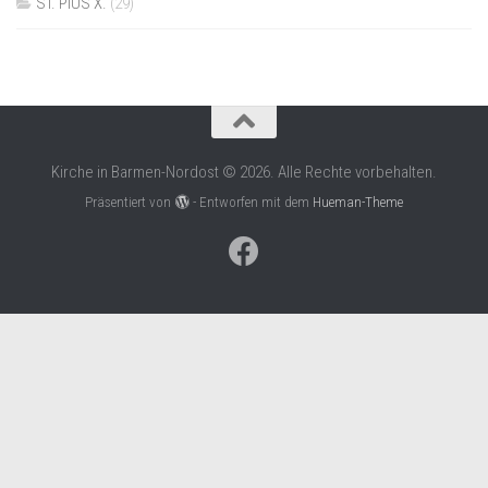
ST. PIUS X.
(29)
Kirche in Barmen-Nordost © 2026. Alle Rechte vorbehalten.
Präsentiert von
- Entworfen mit dem
Hueman-Theme