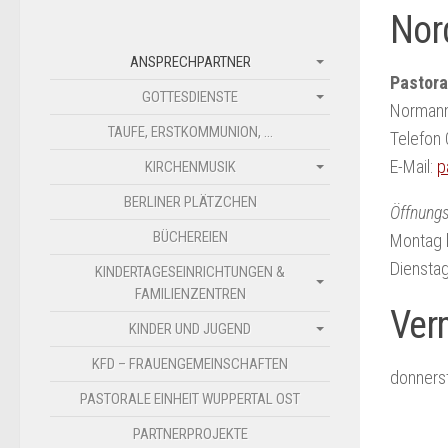
Nor
ANSPRECHPARTNER
Pastora
GOTTESDIENSTE
Normann
TAUFE, ERSTKOMMUNION, …
Telefo
E-Mail:
p
KIRCHENMUSIK
BERLINER PLÄTZCHEN
Öffnungs
BÜCHEREIEN
Montag b
Dienstag
KINDERTAGESEINRICHTUNGEN &
FAMILIENZENTREN
Ver
KINDER UND JUGEND
KFD – FRAUENGEMEINSCHAFTEN
donnerst
PASTORALE EINHEIT WUPPERTAL OST
PARTNERPROJEKTE