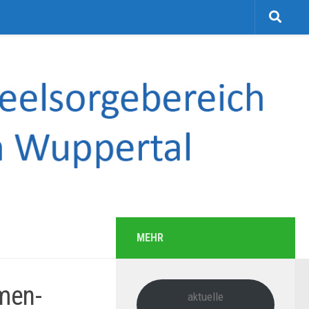
MEHR
men-
aktuelle