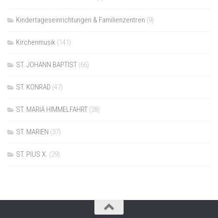
Kindertageseinrichtungen & Familienzentren
(9)
Kirchenmusik
(141)
ST. JOHANN BAPTIST
(66)
ST. KONRAD
(47)
ST. MARIÄ HIMMELFAHRT
(38)
ST. MARIEN
(37)
ST. PIUS X.
(29)