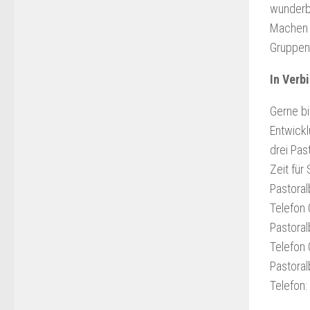
wunderba
Machen S
Gruppen 
In Verb
Gerne bi
Entwickl
drei Pas
Zeit für 
Pastoral
Telefon 
Pastora
Telefon
Pastoral
Telefon