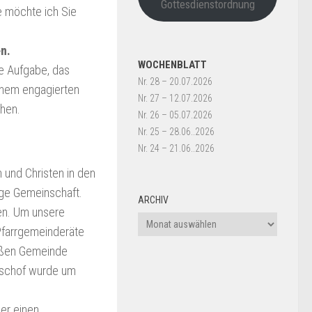
Gottesdienstordnung
e möchte ich Sie
n.
WOCHENBLATT
ne Aufgabe, das
Nr. 28 – 20.07.2026
einem engagierten
Nr. 27 – 12.07.2026
hen.
Nr. 26 – 05.07.2026
Nr. 25 – 28.06..2026
Nr. 24 – 21.06..2026
n und Christen in den
ige Gemeinschaft.
ARCHIV
ken. Um unsere
Archiv
Pfarrgemeinderäte
roßen Gemeinde
bischof wurde um
er einen