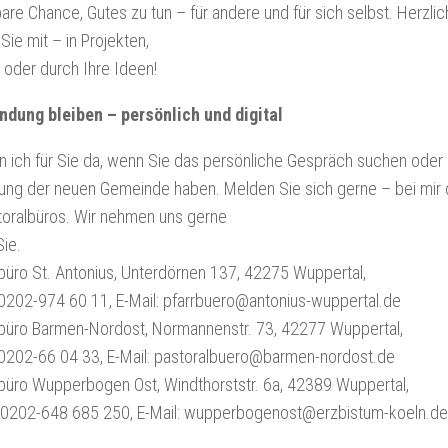
re Chance, Gutes zu tun – für andere und für sich selbst. Herzlic
ie mit – in Projekten,
oder durch Ihre Ideen!
indung bleiben – persönlich und digital
n ich für Sie da, wenn Sie das persönliche Gespräch suchen oder
ung der neuen Gemeinde haben. Melden Sie sich gerne – bei mir 
toralbüros. Wir nehmen uns gerne
Sie.
büro St. Antonius, Unterdörnen 137, 42275 Wuppertal,
0202-974 60 11, E-Mail: pfarrbuero@antonius-wuppertal.de
lbüro Barmen-Nordost, Normannenstr. 73, 42277 Wuppertal,
 0202-66 04 33, E-Mail: pastoralbuero@barmen-nordost.de
büro Wupperbogen Ost, Windthorststr. 6a, 42389 Wuppertal,
: 0202-648 685 250, E-Mail: wupperbogenost@erzbistum-koeln.de