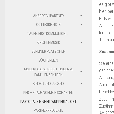
es gibt 
hierüber
ANSPRECHPARTNER
Falls wi
GOTTESDIENSTE
Als leit
kirchlic
TAUFE, ERSTKOMMUNION, …
Team au
KIRCHENMUSIK
Zusamm
BERLINER PLÄTZCHEN
BÜCHEREIEN
Sie erha
KINDERTAGESEINRICHTUNGEN &
östliche
FAMILIENZENTREN
Allerdin
KINDER UND JUGEND
Angebote
beschlo
KFD – FRAUENGEMEINSCHAFTEN
zusammen
PASTORALE EINHEIT WUPPERTAL OST
Zustimm
PARTNERPROJEKTE
Ab 2027