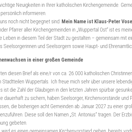
wichtige Neuigkeiten in Ihrer katholischen Kirchengemeinde. Gern
 persönlich informieren.
r uns noch nicht begegnet sind:
Mein Name ist Klaus-Peter Vose
ender Pfarrer aller Kirchengemeinden in „Wuppertal Ost“ ist es mei
he Leben in diesem Teil der Stadt zu gestalten – gemeinsam mit 
s Seelsorgerinnen und Seelsorgern sowie Haupt- und Ehrenamtlic
enwachsen in einer großen Gemeinde
lten diesen Brief als eine/r von ca. 26.000 katholischen Christinne
n Stadtteilen Wuppertals. Ich freue mich sehr über unsere lebend
gs ist die Zahl der Gläubigen in den letzten Jahren spürbar gesun
 dauerhaft zu sichern, haben Seelsorger, Kirchenvorstände und 
ssen, die bisherigen acht Gemeinden ab Januar 2027 zu einer g
zuführen. Diese soll den Namen „St. Antonius“ tragen. Der Erz
ung gebeten.
 wird es einen gemeinsamen Kirchenvorstand geben, bereits vorh