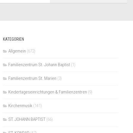
KATEGORIEN
Allgemein
(672)
Familienzentrum St. Johann Baptist
(1)
Familienzentrum St. Marien
(3)
Kindertageseinrichtungen & Familienzentren
(9)
Kirchenmusik
(141)
ST. JOHANN BAPTIST
(66)
ST. KONRAD
(47)