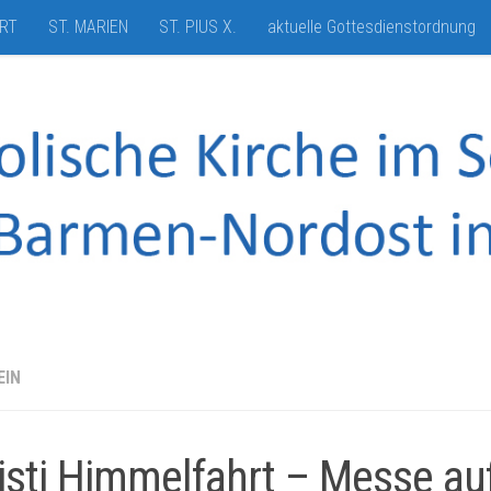
HRT
ST. MARIEN
ST. PIUS X.
aktuelle Gottesdienstordnung
EIN
isti Himmelfahrt – Messe au