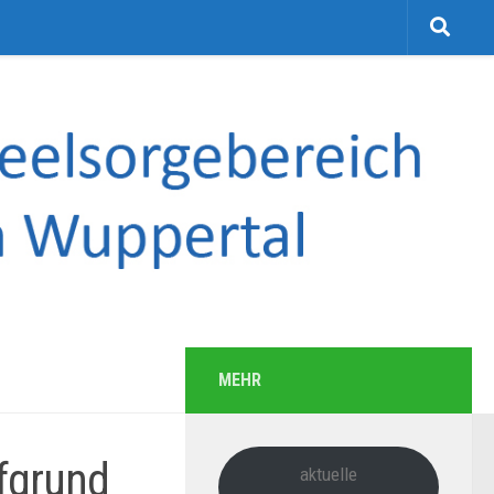
MEHR
fgrund
aktuelle