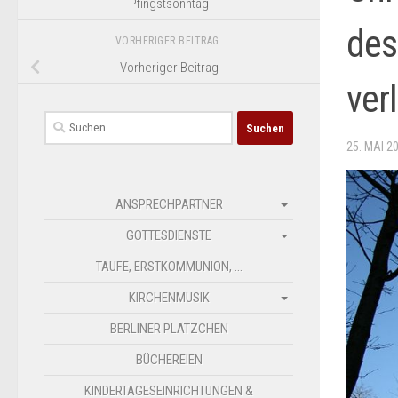
Pfingstsonntag
des
VORHERIGER BEITRAG
Vorheriger Beitrag
ver
Suchen
nach:
25. MAI 2
ANSPRECHPARTNER
GOTTESDIENSTE
TAUFE, ERSTKOMMUNION, …
KIRCHENMUSIK
BERLINER PLÄTZCHEN
BÜCHEREIEN
KINDERTAGESEINRICHTUNGEN &