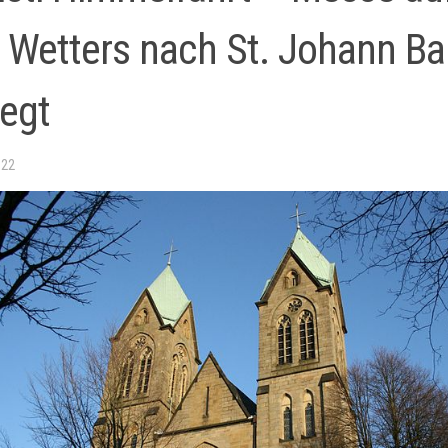
 Wetters nach St. Johann Ba
legt
022