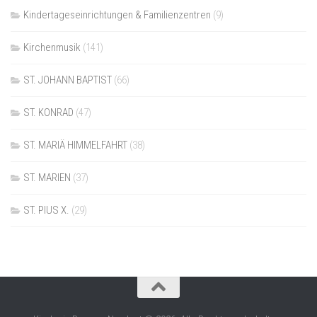
Kindertageseinrichtungen & Familienzentren
(9)
Kirchenmusik
(141)
ST. JOHANN BAPTIST
(66)
ST. KONRAD
(47)
ST. MARIÄ HIMMELFAHRT
(38)
ST. MARIEN
(37)
ST. PIUS X.
(29)