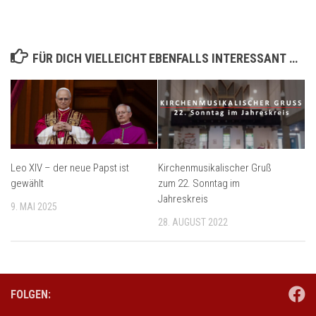
FÜR DICH VIELLEICHT EBENFALLS INTERESSANT …
Leo XIV – der neue Papst ist
Kirchenmusikalischer Gruß
gewählt
zum 22. Sonntag im
Jahreskreis
9. MAI 2025
28. AUGUST 2022
FOLGEN: