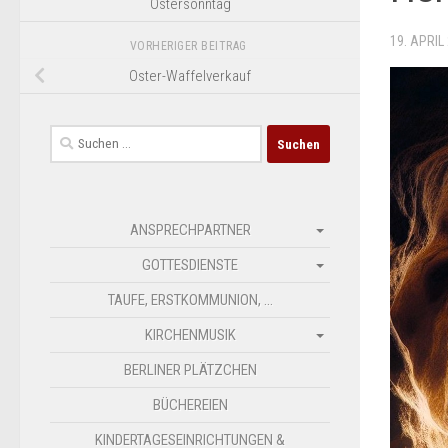
Ostersonntag
19. APRIL
VORHERIGER BEITRAG
Oster-Waffelverkauf
Suchen
nach:
ANSPRECHPARTNER
GOTTESDIENSTE
TAUFE, ERSTKOMMUNION, …
KIRCHENMUSIK
BERLINER PLÄTZCHEN
BÜCHEREIEN
KINDERTAGESEINRICHTUNGEN &