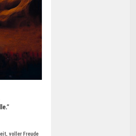
,
le.“
it, voller Freude