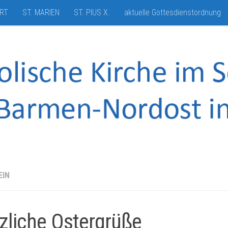
HRT
ST. MARIEN
ST. PIUS X.
aktuelle Gottesdienstordnung
EIN
zliche Ostergrüße