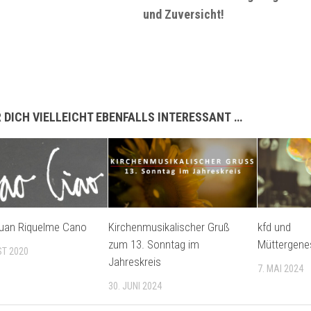
und Zuversicht!
 DICH VIELLEICHT EBENFALLS INTERESSANT …
Juan Riquelme Cano
Kirchenmusikalischer Gruß
kfd und
zum 13. Sonntag im
Müttergene
ST 2020
Jahreskreis
7. MAI 2024
30. JUNI 2024