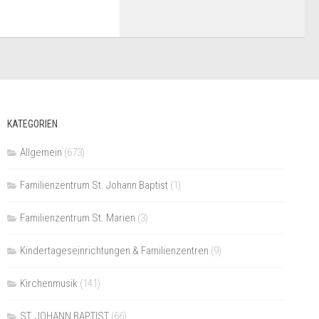
KATEGORIEN
Allgemein
(673)
Familienzentrum St. Johann Baptist
(1)
Familienzentrum St. Marien
(3)
Kindertageseinrichtungen & Familienzentren
(9)
Kirchenmusik
(141)
ST. JOHANN BAPTIST
(66)