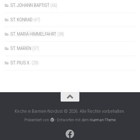
ST. JOHANN BAPTIST
(66)
ST. KONRAD
(47)
ST. MARIÄ HIMMELFAHRT
(38)
ST. MARIEN
(37)
ST. PIUS X.
(29)
Kirche in Barmen-Nordost © 2026. Alle Rechte vorbehalten.
Präsentiert von
- Entworfen mit dem
Hueman-Theme