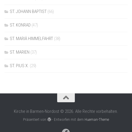
ST. JOHANN BAPTIST
(66)
ST. KONRAD
(47)
ST. MARIÄ HIMMELFAHRT
(38)
ST. MARIEN
(37)
ST. PIUS X.
(29)
Kirche in Barmen-Nordost © 2026. Alle Rechte vorbehalten.
Präsentiert von
- Entworfen mit dem
Hueman-Theme