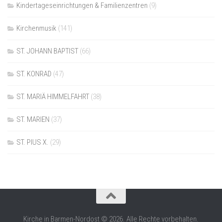
Kindertageseinrichtungen & Familienzentren
(9)
Kirchenmusik
(141)
ST. JOHANN BAPTIST
(66)
ST. KONRAD
(47)
ST. MARIÄ HIMMELFAHRT
(38)
ST. MARIEN
(37)
ST. PIUS X.
(29)
Kirche in Barmen-Nordost © 2026. Alle Rechte vorbehalten.