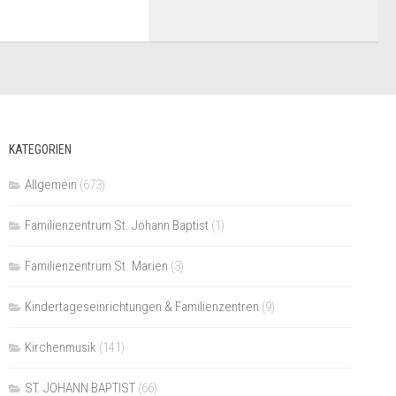
KATEGORIEN
Allgemein
(673)
Familienzentrum St. Johann Baptist
(1)
Familienzentrum St. Marien
(3)
Kindertageseinrichtungen & Familienzentren
(9)
Kirchenmusik
(141)
ST. JOHANN BAPTIST
(66)