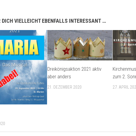
 DICH VIELLEICHT EBENFALLS INTERESSANT …
Dreikönigsaktion 2021 aktiv
Kirchenmusi
aber anders
zum 2. Sonn
21. DEZEMBER 2020
27. APRIL 20
020