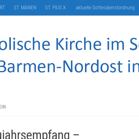
HRT
ST. MARIEN
ST. PIUS X.
aktuelle Gottesdienstordnung
EIN
jahrsempfang –