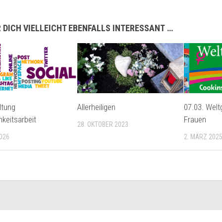
 DICH VIELLEICHT EBENFALLS INTERESSANT …
ltung
Allerheiligen
07.03. Welt
hkeitsarbeit
Frauen
28. OKTOBER 2023
2026
2. MÄRZ 202