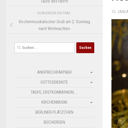
Taufe des Herrn
10. JANU
VORHERIGER BEITRAG
Kirchenmusikalischer Gruß am 2. Sonntag
nach Weihnachten
Suchen
nach:
ANSPRECHPARTNER
GOTTESDIENSTE
TAUFE, ERSTKOMMUNION, …
KIRCHENMUSIK
BERLINER PLÄTZCHEN
BÜCHEREIEN