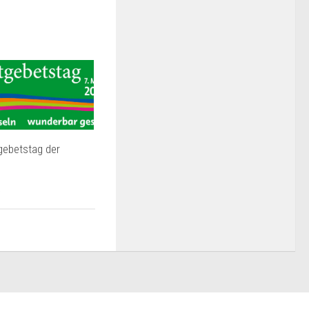
gebetstag der
5