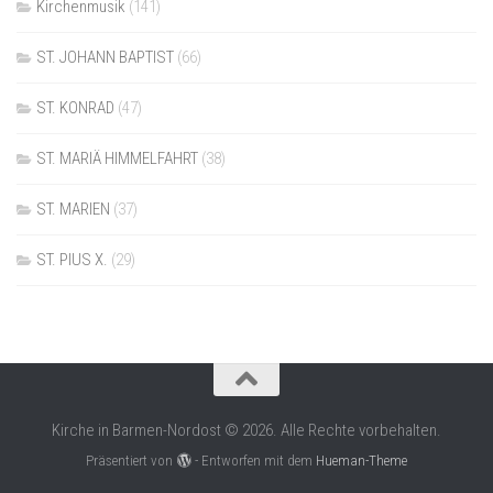
Kirchenmusik
(141)
ST. JOHANN BAPTIST
(66)
ST. KONRAD
(47)
ST. MARIÄ HIMMELFAHRT
(38)
ST. MARIEN
(37)
ST. PIUS X.
(29)
Kirche in Barmen-Nordost © 2026. Alle Rechte vorbehalten.
Präsentiert von
- Entworfen mit dem
Hueman-Theme