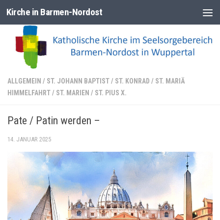
Kirche in Barmen-Nordost
Zum Inhalt springen
ALLGEMEIN
/
ST. JOHANN BAPTIST
/
ST. KONRAD
/
ST. MARIÄ
HIMMELFAHRT
/
ST. MARIEN
/
ST. PIUS X.
Pate / Patin werden –
14. JANUAR 2025