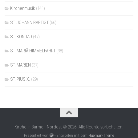
Kirchenmusik
(141)
ST. JOHANN BAPTIST
(66)
ST. KONRAD
(47)
ST. MARIÄ HIMMELFAHRT
(38)
ST. MARIEN
(37)
ST. PIUS X.
(29)
Kirche in Barmen-Nordost © 2026. Alle Rechte vorbehalten.
Präsentiert von
- Entworfen mit dem
Hueman-Theme